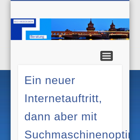
SUCHMASCHINENOPTIMIERUNG
SUCHMASCHINENMARKETING
PRESSEARBEIT
WEBDESIGN
ÜBER MICH
HOME
BLOG
B
Ein neuer
Internetauftritt,
dann aber mit
Suchmaschinenoptim